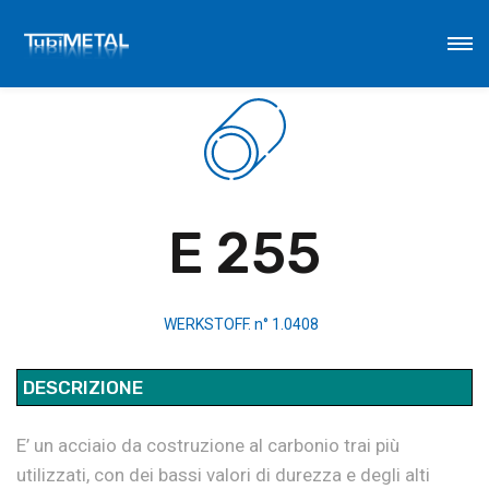
E 255
WERKSTOFF. n° 1.0408
DESCRIZIONE
E’ un acciaio da costruzione al carbonio trai più
utilizzati, con dei bassi valori di durezza e degli alti