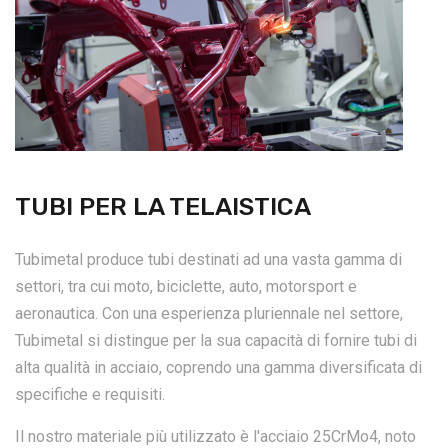
TUBI PER LA TELAISTICA
Tubimetal produce tubi destinati ad una vasta gamma di
settori, tra cui moto, biciclette, auto, motorsport e
aeronautica. Con una esperienza pluriennale nel settore,
Tubimetal si distingue per la sua capacità di fornire tubi di
alta qualità in acciaio, coprendo una gamma diversificata di
specifiche e requisiti.
Il nostro materiale più utilizzato è l'acciaio 25CrMo4, noto