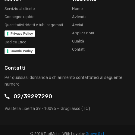
Servizio al cliente
Home
Consegne rapide
Azienda
Quantitativi ridotti e tubi sagomati
Acciai
Applicazioni
Privacy Policy
Qualità
Codice Etico
Contatti
Cookie Policy
Contatti
Per qualsiasi domanda o chiarimento contattateci al seguente
numero:
02/39297290
Via Della Libertà 39 - 10095 – Grugliasco (TO)
© 2026 TubiMetal. With Love by
Growe S.r.l.